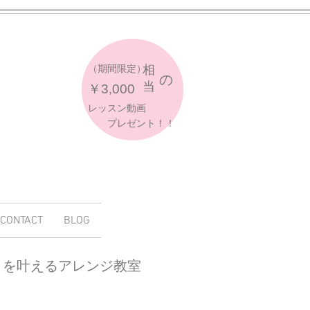
​（期間限定）
相
​の
当
​￥3,000
​レッスン動画
プレゼント！！
o
CONTACT
BLOG
さを叶えるアレンジ教室