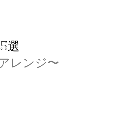
5
選
アレンジ〜