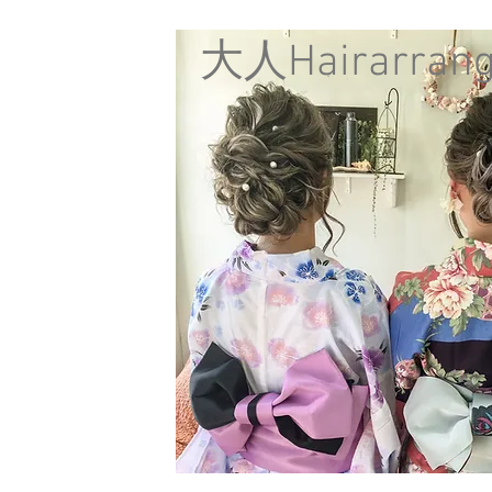
​大人Hairarran