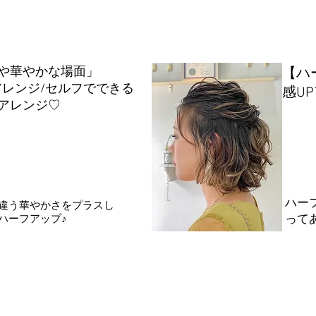
や華やかな場面」
【
ハ
アレ
ンジ/セルフでできる
感UP
アレンジ♡
​ハ
は違う華やかさをプラスし
ハーフアップ♪
って