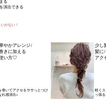
まる
を演出できる
くいかない！
？
華やかアレンジ/
少し
巻きに加える
髪に
使い方♡
アク
体を巻いてアクセをササっとつけ
​軽く
なれ感演出♪
っ張る