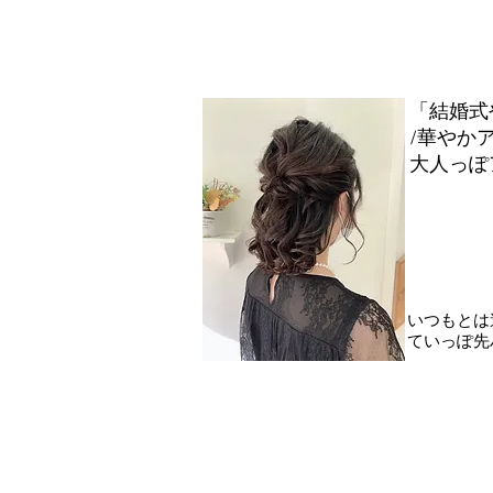
「結婚式
/
華やか
大人っぽ
​いつもと
ていっぽ先